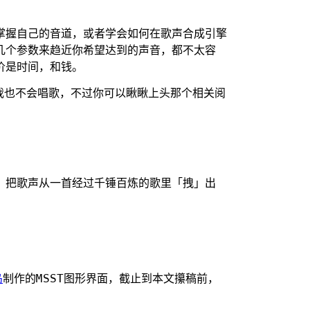
掌握自己的音道，或者学会如何在歌声合成引擎
几个参数来趋近你希望达到的声音，都不太容
价是时间，和钱。
.我也不会唱歌，不过你可以瞅瞅上头那个相关阅
，把歌声从一首经过千锤百炼的歌里「拽」出
鸟
制作的MSST图形界面，截止到本文攥稿前，