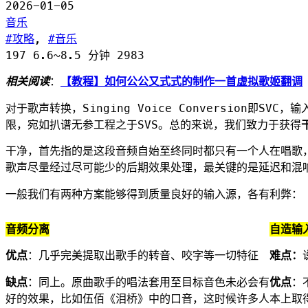
2026-01-05
音乐
攻略
,
音乐
197
6.6~8.5 分钟
2983
相关阅读
：
【教程】如何公公又式式的制作一首虚拟歌姬翻调
对于歌声转换，Singing Voice Conversion即S
限，宛如扒谱无参工程之于SVS。总的来说，我们致力于获得
干净，首先指的是这段音频自始至终同时都只有一个人在唱歌
歌声尽量经过尽可能少的后期效果处理，最关键的是延迟和混
一般我们有两种方案能够得到质量良好的输入源，各有利弊：
音频分离
自造输
优点
：几乎完美提取出歌手的转音、咬字等一切特征
难点：
缺点
：同上。原曲歌手的唱法套用至目标音色未必会有
优点
：
好的效果，比如伍佰《泪桥》中的口音，这时候许多人
本上取