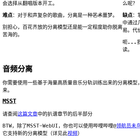
会选择从翻唱版本开工。
么呢？
难点
：对于和声复杂的歌曲，分离是一种
艺术
噩梦。
缺点
：
中通过
别担心，百花齐放的分离模型还是能一定程度助你脱离
易。代
苦海的。
呃..
读。
音频分离
你需要使用一些基于海量高质量音乐分轨训练出来的分离模型
来。
MSST
请查阅
这篇文章
中的扒谱章节的后半部分
BTW，除了MSST-WebUI，你也可以使用哔哩哔哩@
领航员未
它支持新的分离模型（详见此
视频
）