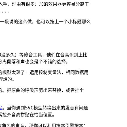
本入手，理由有很多：加的效果器更容易分离干
...
上一段说的这么做，也可以按上一个小标题那么
（才发布没多久）等修音工具，他们在音高识别上比
者分离段落和声也会是个不错的选择。
的模型太逊了！运用控制变量法，相同数据用
最理想的。
的。把原曲的呼吸声剪出来替换，或者挂个
程
。当你遇到SVC模型转换出来的发音有问题
素拉齐音高拼贴在恰当位置。
欢角色的声音，那你可以利用搜索引擎搜索：