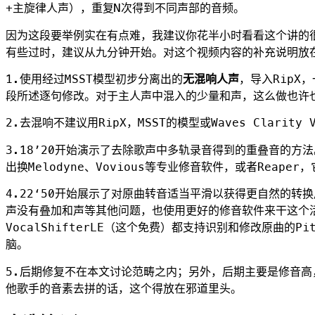
+主旋律人声），重复N次得到不同声部的音频。
因为这段要举例实在有点难，我建议你花半小时看看这个讲的
有些过时，建议从九分钟开始。对这个视频内容的补充说明放
1.使用经过MSST模型初步分离出的
无混响人声
，导入RipX
段所述逐句修改。对于主人声中混入的少量和声，这么做也许
2.去混响不建议用RipX，MSST的模型或Waves Clarity 
3.18’20开始演示了去除歌声中多轨录音得到的重叠音的方
出换Melodyne、Vovious等专业修音软件，或者Reap
4.22‘50开始展示了对原曲转音适当平滑以获得更自然的转
声没有叠加和声等其他问题，也使用更好的修音软件来干这个活，Re
VocalShifterLE（这个免费）都支持识别和修改原曲的
脑。
5.后期修复不在本文讨论范畴之内；另外，后期主要是修音
他歌手的音素去拼的话，这个得放在邪道里头。