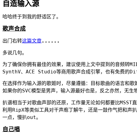
自造输入源
哈哈终于到我的舒适区了。
歌声合成
出门右转
这篇文章
......
多说几句。
为了确保你拥有最佳的效果，建议使用上文中提到的音频转MI
SynthV、ACE Studio等商用歌声合成引擎，也有免费的Diff
在选择作为输入源的歌姬时，尽量遵循：目标歌曲的语言和歌
如果你的SVC模型是男声，输入源最好也是，反之亦然，无生
扒谱相当于对歌曲声部的还原，工作量无论如何都要比MSST
利用RipX等类似工具对干声庖丁解牛，还是一鼓作气把和声
一点，慢扒out。
自己唱