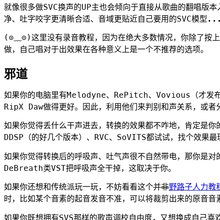
就像很多做SVC换声的UP主也会倾向于直接从歌曲的翻唱版
净、吐字咬字更清晰合适、音域更贴近自己要用的SVC模型...
(⊙﹏⊙)这里没有录音教程，因为在绝大多数情况，你除了按
做，自己唱对于出效果在各种意义上是一个不推荐的选项。
邪道
如果你的电脑里有Melodyne、RePitch、Vovious
RipX Daw做得更好。因此，利用他们来判别和声关系，或
如果你觉得丢什么干声进去，转换的效果都不咋地，肯定是你
DDSP（的好几个版本）、RVC、SoVITS都试试，找个效果
如果你觉得转换后的呼吸声、吐气声很不自然带电，那你是对
DeBreath类VST把呼吸声全干掉，这取决于你。
如果你还想和传统派玩一玩，不妨看看这个
并非
野路子人力教
时，比如某个音素的起音发音不准，可以将裁剪出来的原音音
如果你既想拥有SVS那样的歌声调校自由度，又想换成自己喜