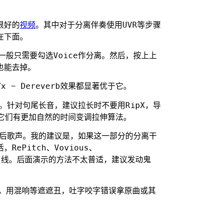
很好的
视频
。其中对于分离伴奏使用UVR等步骤
在下面。
，一般只需要勾选Voice作分离。然后，按上上
也能去掉。
Vx - Dereverb效果都显著优于它。
法。针对句尾长音，建议拉长时不要用RipX，导
er，它们有更加自然的时间变调拉伸算法。
换后歌声。我的建议是，如果这一部分的分离干
Pitch、Vovious、
Pit线。后面演示的方法不太普适，建议发动鬼
高，用混响等遮遮丑，吐字咬字错误拿原曲或其