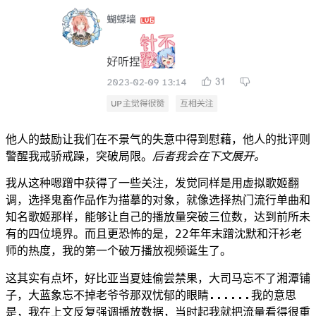
他人的鼓励让我们在不景气的失意中得到慰藉，他人的批评则
警醒我戒骄戒躁，突破局限。
后者我会在下文展开。
我从这种嗯蹭中获得了一些关注，发觉同样是用虚拟歌姬翻
调，选择鬼畜作品作为描摹的对象，就像选择热门流行单曲和
知名歌姬那样，能够让自己的播放量突破三位数，达到前所未
有的四位境界。而且更恐怖的是，22年年末蹭沈默和汗衫老
师的热度，我的第一个破万播放视频诞生了。
这其实有点坏，好比亚当夏娃偷尝禁果，大司马忘不了湘潭铺
子，大蓝象忘不掉老爷爷那双忧郁的眼睛......我的意思
是，我在上文反复强调播放数据，当时起我就把流量看得很重