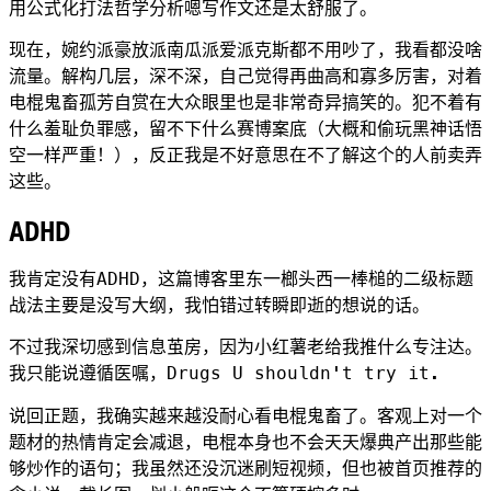
用公式化打法哲学分析嗯写作文还是太舒服了。
现在，婉约派豪放派南瓜派爱派克斯都不用吵了，我看都没啥
流量。解构几层，深不深，自己觉得再曲高和寡多厉害，对着
电棍鬼畜孤芳自赏在大众眼里也是非常奇异搞笑的。犯不着有
什么羞耻负罪感，留不下什么赛博案底（大概和偷玩黑神话悟
空一样严重！），反正我是不好意思在不了解这个的人前卖弄
这些。
ADHD
我肯定没有ADHD，这篇博客里东一榔头西一棒槌的二级标题
战法主要是没写大纲，我怕错过转瞬即逝的想说的话。
不过我深切感到信息茧房，因为小红薯老给我推什么专注达。
我只能说遵循医嘱，Drugs U shouldn't try it.
说回正题，我确实越来越没耐心看电棍鬼畜了。客观上对一个
题材的热情肯定会减退，电棍本身也不会天天爆典产出那些能
够炒作的语句；我虽然还没沉迷刷短视频，但也被首页推荐的