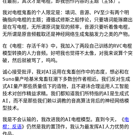
在最前，其次才是电棍，即我创作内容的主题（主体）。
我对电棍鬼畜的个人限定是：填词、音源、PV至少有两个明
确指向电棍的主题；遵循忒修斯之船悖论，只要填词能琢磨出
是在写电棍，无所谓原词复现的频率，音源只要听着像电棍，
无所谓是原音频截取还是神经网络生成鬼脑发力之类的产物。
在《电棍：存活千年》中，我加入了两段自己训练的RVC电棍
模型转换的人力音频。好吧我也觉得不太像，对我来说算个突
破，然后就被骂了，呜呜。
诚心接受批评，我对AI运用在鬼畜创作中的态度，想必和在
Suno量产哈基米鬼畜狂潮下多数创作者相近。我们反对生成
式AI量产那些质量低下的造物，且不避讳合理运用人工智能
技术对创作精益求精。我们都知道我们所特指的AI是生成式
AI，而不是那些我们赖以调教的音高算法背后的神经网络模
型技术。
我是不会认输的，我改进我的AI电棍模型。直到今天，《
电
棍：反语
》仍然是我的置顶作，我认为最发挥AI人力优势的
作品。