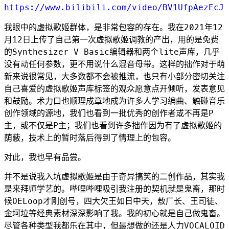
https://www.bilibili.com/video/BV1UfpAezEcJ
我眼中的虚拟歌姬群体，是非常包容的存在。我在2021年12
月12日上传了自己第一次虚拟歌姬调教的产出，用的是免费
的Synthesizer V Basic编辑器和两个lite声库，几乎
没有动任何参数，更不用说什么混音母带。这样的拙作对于萌
新来说很常见，大多数都不会被推流，也只有小部分密切关注
自己喜爱的虚拟歌姬声库标签的观众愿意点开倾听，发表意见
和鼓励。术力口也顺理成章地成为许多人学习编曲、触碰音乐
创作领域的源地，我们也看到一批优秀的创作者或不再是P
主，或不仅是P主；我们也看到许多拙作因为有了虚拟歌姬的
荫蔽，技术上的暂时落后得到了情理上的包容。
对此，我也早有品尝。
并不是说我入坑虚拟歌姬是由于奇异搞笑的二创作品，其实我
是来拜师学艺的。哔哩哔哩吸引我注册的契机就是鬼畜，那时
候OELoop才刚创号，四大欠王如日中天，敖厂长、王司徒、
金坷垃等经典素材深深影响了我。我的初心就是自己做鬼畜。
尽管各种类型我都乐在其中，但最想做的还是人力VOCALOID