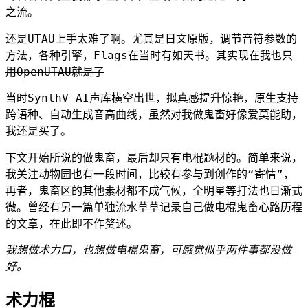
之流。
还是UTAU上手太难了啊。尤其是日文原版，调节音符参数的
方法，各种引擎，Flags在当时有如天书。
其实现在我也只
用OpenUTAU就是了
当时SynthV AI声库横空出世，拟真感提升惊艳，原生支持
跨语种、自动生成音高曲线，虽然对我做鬼畜好像爱莫能助，
我还是买了。
下文开始所说的做鬼畜，最后却只有电棍题材的。简单来说，
我关注动物园也有一段时间，比较有参与到创作的“寄情”，
再者，鬼畜区的其他素材都不成气候，全明星等打法也日渐式
微。曾经有另一篇单独流水草草记录自己做电棍鬼畜心路历程
的文章，在此即不作赘述。
我想做术力口，也想做电棍鬼畜，可感觉似乎两件事都没做
好。
术力棍