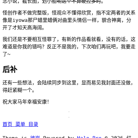
念小说，截长图，划小船
呃这个不算硬控多时
。
怪创作者不做完整版，怪观众不懂得欣赏，指不定两者的关系
像是iyowa那尸蜡里蜡俩对曲里头情侣一样，貌合神离，分
开了才知天高海阔。
我们还是不要相互怪罪了，有新的作品看就看，没有的话，这
难道是你我的错吗？反正不是我的，下次咱们再玩吧，我要走
了~
后补
还有一些想法，会陆续同步到这里，显而易见我封面还没做，
得赶紧糊一个。
祝大家马年幸福安康！
首页
菜单
目录