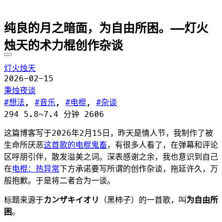
纯良的月之暗面，为自由所困。——灯火
烛天的术力棍创作杂谈
灯火烛天
2026-02-15
秉烛夜谈
想法
,
音乐
,
电棍
,
杂谈
294
5.8~7.4 分钟
2606
这篇博客写于2026年2月15日，昨天是情人节，我制作了被
生命所厌恶
这首歌的电棍鬼畜
，有很多人看了，在弹幕和评论
区呼朋引伴，散发溢美之词。深表感谢之余，我也意识到自己
在
电棍：热异常
下方承诺要写所谓的创作杂谈，拖延许久，万
般抱歉。于是将二者合为一谈。
标题来源于
カンザキイオリ
（黑柿子）的一首歌，叫
为自由所
困
。