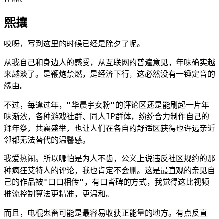
熙攘
哎呀，写到这里的时候已经是除夕了呢。
从我自己和身边人的感受，从互联网的普遍意见，年味确实越
来越淡了。是鞭炮禁燃，是经济下行，这必然没有一锤定音的
缘由。
不过，每逢过年，"华晨宇女粉"的评论区还是能刷起一片年
味渐浓，各种游戏社群、同人IP群体，纷纷合力制作自己的
拜年祭，共襄盛举，也让人们在各自的舒适区获得也许远亲近
邻都无法替代的温馨感。
我爱热闹。所以哪怕是为人不齿，公义上说违反社区规约的那
种疯狂艾特人的评论，我也肯定不会删。这是最直观的亲见自
己的作品被"口口相传"，有口皆碑的方式，我觉得这比视频
推流控制算法更精准，更温和。
而且，电棍鬼畜可能是最容易收获正能量的地方。有点反直