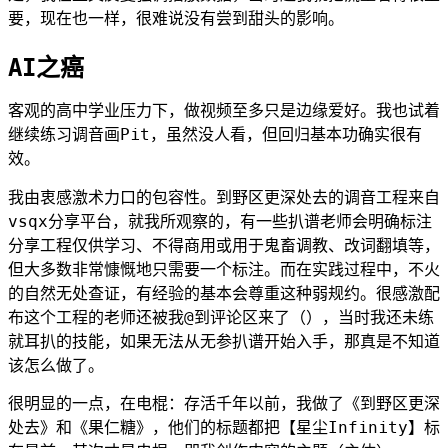
要，现在也一样，很难说没有尝到甜头的影响。
AI之癌
客观的高中学业压力下，做视频至多只是边缘爱好。我也试着
继续练习调音画Pit，虽然没人看，但回归基本功确实很有
效。
我由衷感激术力口的包容性。到野区更深处去的调音工程来自
vsqx分享平台，就我所观察的，有一些扒谱老师会明确标注
分享工程仅供学习、不得商用或用于鬼畜调教、改词翻填等，
但大多数非常慷慨地只需要一个标注。而在实践过程中，不火
的自然无处查证，有经验的基本会尊重这种弱规约。很感激配
布这个工程的老师还被我@到评论区来了（），当时我还未练
就耳扒的技能，如果无法从无参扒谱开始入手，那真是不知道
该怎么做了。
很明显的一点，在电棍：存活千年以前，我做了《到野区更深
处去》和《果仁糖》，他们的标题都把【星尘Infinity】标