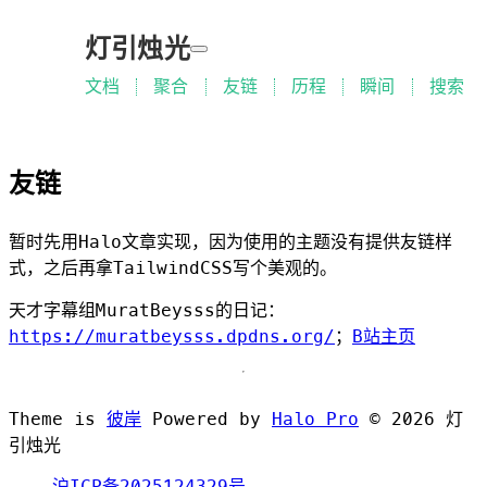
灯引烛光
文档
聚合
友链
历程
瞬间
搜索
友链
暂时先用Halo文章实现，因为使用的主题没有提供友链样
式，之后再拿TailwindCSS写个美观的。
天才字幕组MuratBeysss的日记：
https://muratbeysss.dpdns.org/
；
B站主页
Theme is
彼岸
Powered by
Halo Pro
©
2026
灯
引烛光
沪ICP备2025124329号