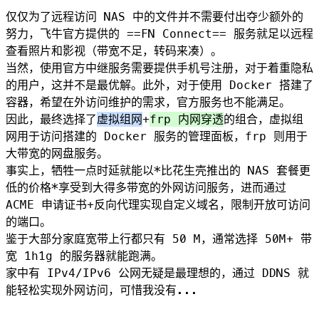
仅仅为了远程访问 NAS 中的文件并不需要付出夺少额外的
努力，飞牛官方提供的 ==FN Connect== 服务就足以远程
查看照片和影视（带宽不足，转码来凑）。
当然，使用官方中继服务需要提供手机号注册，对于着重隐私
的用户，这并不是最优解。此外，对于使用 Docker 搭建了
容器，希望在外访问维护的需求，官方服务也不能满足。
因此，最终选择了
虚拟组网
+
frp 内网穿透
的组合，虚拟组
网用于访问搭建的 Docker 服务的管理面板，frp 则用于
大带宽的网盘服务。
事实上，牺牲一点时延就能以*比花生壳推出的 NAS 套餐更
低的价格*享受到大得多带宽的外网访问服务，进而通过
ACME 申请证书+反向代理实现自定义域名，限制开放可访问
的端口。
鉴于大部分家庭宽带上行都只有 50 M，通常选择 50M+ 带
宽 1h1g 的服务器就能跑满。
家中有 IPv4/IPv6 公网无疑是最理想的，通过 DDNS 就
能轻松实现外网访问，可惜我没有...