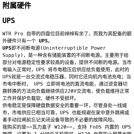
附属硬件
UPS
WTR Pro 自带的四盘位目前绰绰有余了，而我为其配备的额
外硬件只有一个
UPS
。
UPS
即不间断电源(Uninterruptible Power
Supply)，是一种含有储能装置的不间断电源。主要用于给
部分对电源稳定性要求较高的设备，提供不间断的电源。当市
电输入正常时，UPS 将市电稳压后供应给负载使用，此时的
UPS就是一台交流式电稳压器，同时它还向机内电池充电；当
市电中断时， UPS 立即将电池的直流电能，通过逆变器切
换转换的方法向负载继续供应220V交流电，使负载维持正常
工作并保护负载软、硬件不受损坏。
供电稳定是保障硬盘数据安全的重要一环，尽管身处一线城
市，市电供应已相当可靠，UPS 也能规避在家中意外跳闸或
者手动拉闸前忘记关闭设备导致的不必要的故障风险。
我购买的是==瓦力盒子 W120==，支持 FnOS 内置的 UPS