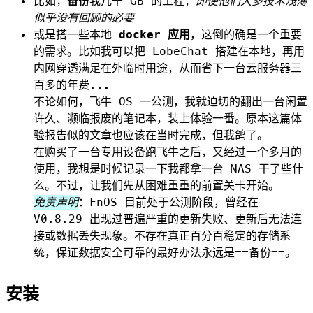
比如，
备份
我几十 GB 的工程，
即便他们大多技术浅薄
似乎没有回顾的必要
或是搭一些本地
docker 应用
，这倒的确是一个重要
的需求。比如我可以把 LobeChat 搭建在本地，再用
内网穿透满足在外临时用途，从而省下一台云服务器三
百多的年费...
不论如何，飞牛 OS 一公测，我就迫切的翻出一台闲置
许久、濒临报废的笔记本，装上体验一番。原本这篇体
验报告似的文章也应该在当时完成，但我鸽了。
在购买了一台专用设备跑飞牛之后，又经过一个多月的
使用，我想是时候记录一下我都拿一台 NAS 干了些什
么。不过，让我们先从困难重重的前置关卡开始。
免责声明
：FnOS 目前处于公测阶段，曾经在
V0.8.29 出现过普遍严重的更新失败、更新后无法连
接或数据丢失现象。不存在真正百分百稳定的存储系
统，保证数据安全可靠的最好办法永远是==备份==。
安装