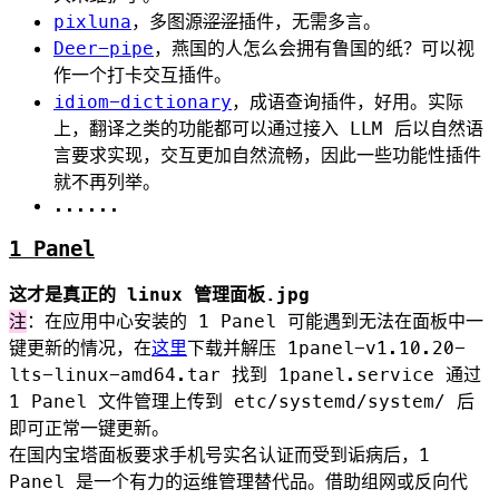
pixluna
，多图源
涩涩
插件，无需多言。
Deer-pipe
，燕国的人怎么会拥有鲁国的纸？可以视
作一个打卡交互插件。
idiom-dictionary
，成语查询插件，好用。实际
上，翻译之类的功能都可以通过接入 LLM 后以自然语
言要求实现，交互更加自然流畅，因此一些功能性插件
就不再列举。
......
1 Panel
这才是真正的 linux 管理面板.jpg
注
：在应用中心安装的 1 Panel 可能遇到无法在面板中一
键更新的情况，在
这里
下载并解压
1panel-v1.10.20-
lts-linux-amd64.tar
找到
1panel.service
通过
1 Panel 文件管理上传到
etc/systemd/system/
后
即可正常一键更新。
在国内宝塔面板要求手机号实名认证而受到诟病后，1
Panel 是一个有力的运维管理替代品。借助组网或反向代